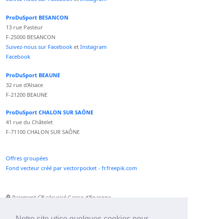
ProDuSport BESANCON
13 rue Pasteur
F-25000 BESANCON
Suivez-nous sur Facebook
et
Instagram
Facebook
ProDuSport BEAUNE
32 rue d'Alsace
F-21200 BEAUNE
ProDuSport CHALON SUR SAÔNE
41 rue du Châtelet
F-71100 CHALON SUR SAÔNE
Offres groupées
Fond vecteur créé par vectorpocket - fr.freepik.com
Paiement CB sécurisé Caisse d'Epargne
Numéro Service Client non surtaxé
Paiement Paypal accepté
Notre site utise quelques cookies pour