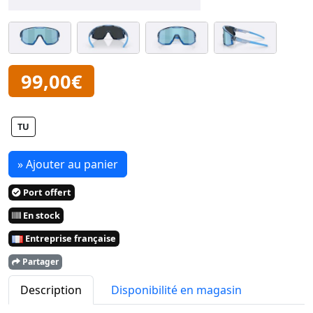
99,00€
TU
» Ajouter au panier
Port offert
En stock
Entreprise française
Partager
Description
Disponibilité en magasin