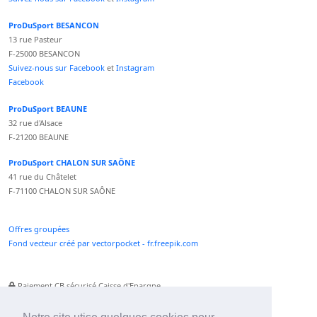
ProDuSport BESANCON
13 rue Pasteur
F-25000 BESANCON
Suivez-nous sur Facebook
et
Instagram
Facebook
ProDuSport BEAUNE
32 rue d'Alsace
F-21200 BEAUNE
ProDuSport CHALON SUR SAÔNE
41 rue du Châtelet
F-71100 CHALON SUR SAÔNE
Offres groupées
Fond vecteur créé par vectorpocket - fr.freepik.com
Paiement CB sécurisé Caisse d'Epargne
Numéro Service Client non surtaxé
Paiement Paypal accepté