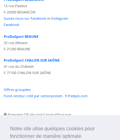
13 rue Pasteur
F-25000 BESANCON
Suivez-nous sur Facebook
et
Instagram
Facebook
ProDuSport BEAUNE
32 rue d'Alsace
F-21200 BEAUNE
ProDuSport CHALON SUR SAÔNE
41 rue du Châtelet
F-71100 CHALON SUR SAÔNE
Offres groupées
Fond vecteur créé par vectorpocket - fr.freepik.com
Paiement CB sécurisé Caisse d'Epargne
Numéro Service Client non surtaxé
Paiement Paypal accepté
Notre site utise quelques cookies pour
fonctionner de manière optimale.