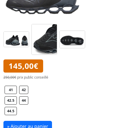
145,00€
250,00€
prix public conseillé
41
42
42.5
44
44.5
» Ajouter au panier