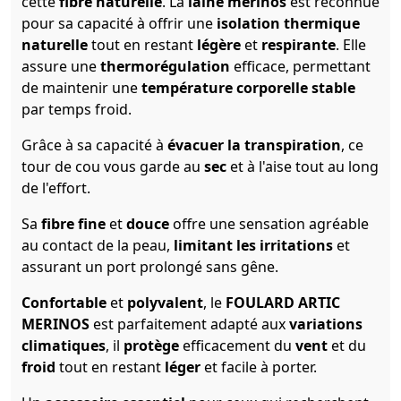
cette
fibre naturelle
. La
laine mérinos
est reconnue
pour sa capacité à offrir une
isolation thermique
naturelle
tout en restant
légère
et
respirante
. Elle
assure une
thermorégulation
efficace, permettant
de maintenir une
température corporelle stable
par temps froid.
Grâce à sa capacité à
évacuer la transpiration
, ce
tour de cou vous garde au
sec
et à l'aise tout au long
de l'effort.
Sa
fibre fine
et
douce
offre une sensation agréable
au contact de la peau,
limitant les irritations
et
assurant un port prolongé sans gêne.
Confortable
et
polyvalent
, le
FOULARD ARTIC
MERINOS
est parfaitement adapté aux
variations
climatiques
, il
protège
efficacement du
vent
et du
froid
tout en restant
léger
et facile à porter.