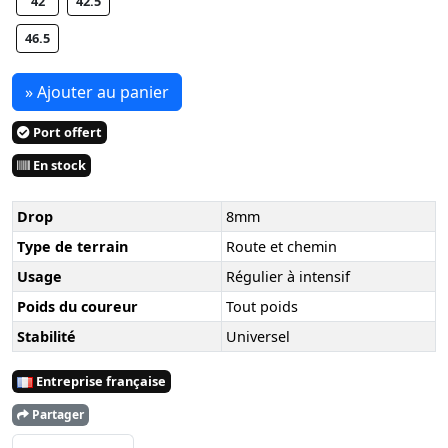
42
42.5
46.5
» Ajouter au panier
Port offert
En stock
Drop
8mm
Type de terrain
Route et chemin
Usage
Régulier à intensif
Poids du coureur
Tout poids
Stabilité
Universel
Entreprise française
Partager