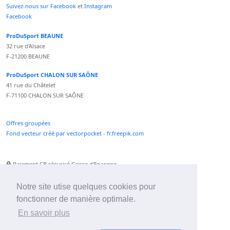
Suivez-nous sur Facebook
et
Instagram
Facebook
ProDuSport BEAUNE
32 rue d'Alsace
F-21200 BEAUNE
ProDuSport CHALON SUR SAÔNE
41 rue du Châtelet
F-71100 CHALON SUR SAÔNE
Offres groupées
Fond vecteur créé par vectorpocket - fr.freepik.com
Paiement CB sécurisé Caisse d'Epargne
Numéro Service Client non surtaxé
Paiement Paypal accepté
Notre site utise quelques cookies pour
fonctionner de manière optimale.
Newsletter :
En savoir plus