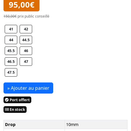
95,00€
150,00€
prix public conseillé
41
42
44
44.5
45.5
46
46.5
47
47.5
» Ajouter au panier
Port offert
En stock
Drop
10mm