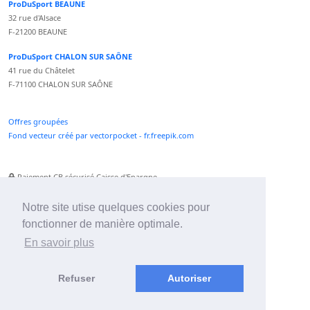
ProDuSport BEAUNE
32 rue d'Alsace
F-21200 BEAUNE
ProDuSport CHALON SUR SAÔNE
41 rue du Châtelet
F-71100 CHALON SUR SAÔNE
Offres groupées
Fond vecteur créé par vectorpocket - fr.freepik.com
Paiement CB sécurisé Caisse d'Epargne
Numéro Service Client non surtaxé
Paiement Paypal accepté
Notre site utise quelques cookies pour
fonctionner de manière optimale.
Newsletter :
En savoir plus
Refuser
Autoriser