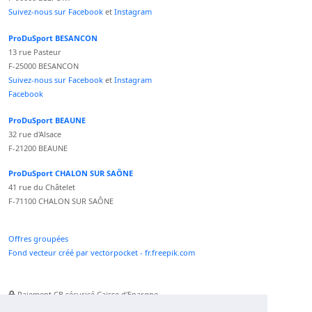
Suivez-nous sur Facebook
et
Instagram
ProDuSport BESANCON
13 rue Pasteur
F-25000 BESANCON
Suivez-nous sur Facebook
et
Instagram
Facebook
ProDuSport BEAUNE
32 rue d'Alsace
F-21200 BEAUNE
ProDuSport CHALON SUR SAÔNE
41 rue du Châtelet
F-71100 CHALON SUR SAÔNE
Offres groupées
Fond vecteur créé par vectorpocket - fr.freepik.com
Paiement CB sécurisé Caisse d'Epargne
Numéro Service Client non surtaxé