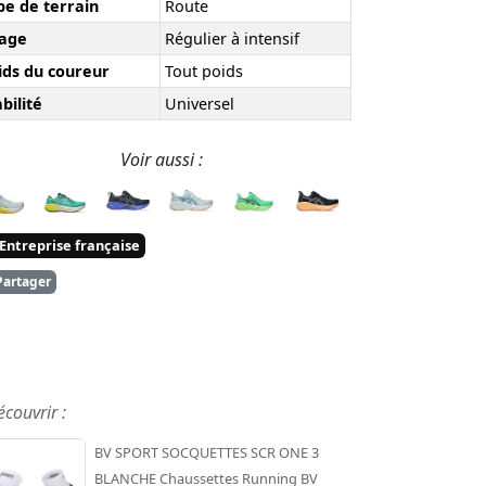
pe de terrain
Route
age
Régulier à intensif
ids du coureur
Tout poids
bilité
Universel
Voir aussi :
Entreprise française
artager
écouvrir :
BV SPORT SOCQUETTES SCR ONE 3
BLANCHE Chaussettes Running BV