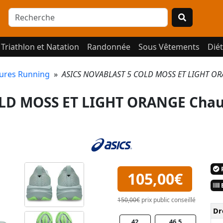
Triathlon et Natation
Randonnée
Sous Vêtements
Diét
ures Running
»
ASICS NOVABLAST 5 COLD MOSS ET LIGHT OR
LD MOSS ET LIGHT ORANGE Chau
P
105,00€
E
150,00€
prix public conseillé
Dr
42
46.5