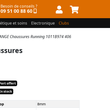
Besoin de conseils ?
09 51 00 88 60
étique et soins
Electronique
Clubs
ANGE Chaussures Running 1011B974 406
ssures
ort offert
n stock
op
8mm