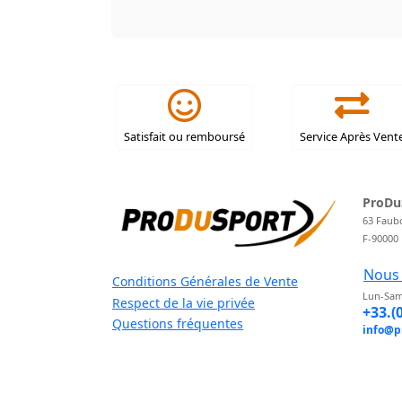
Satisfait ou remboursé
Service Après Vent
ProDu
63 Faub
F-90000
Nous 
Conditions Générales de Vente
Lun-Sam
Respect de la vie privée
+33.(
Questions fréquentes
info@p