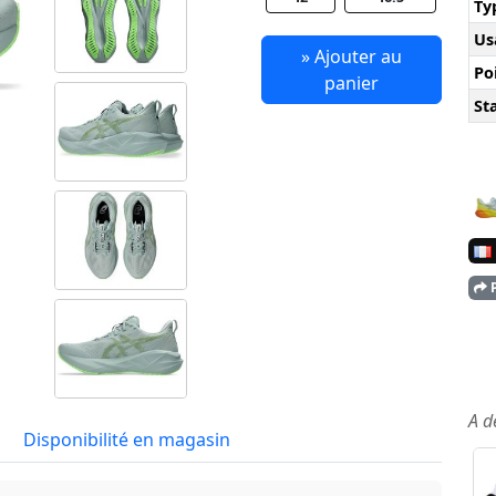
Ty
Us
» Ajouter au
Po
panier
Sta
P
A d
Disponibilité en magasin