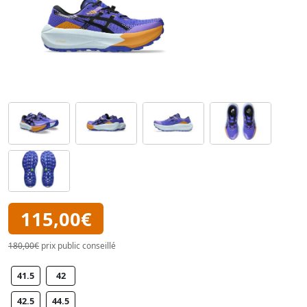
115,00€
180,00€
prix public conseillé
41.5
42
42.5
44.5