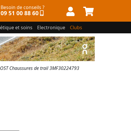
Besoin de conseils ?
09 51 00 88 60
étique et soins
Electronique
Clubs
ST Chaussures de trail 3MF30224793