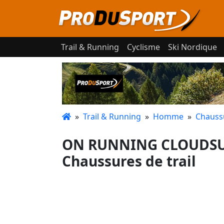
Trail & Running
Cyclisme
Ski Nordique
»
Trail & Running
»
Homme
»
Chaussu
ON RUNNING CLOUDSUR
Chaussures de trail