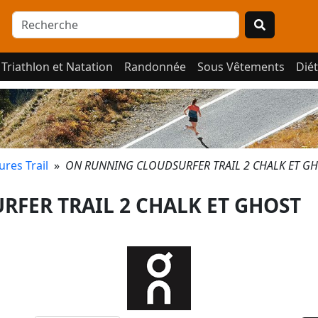
Triathlon et Natation
Randonnée
Sous Vêtements
Diét
res Trail
»
ON RUNNING CLOUDSURFER TRAIL 2 CHALK ET GHO
FER TRAIL 2 CHALK ET GHOST