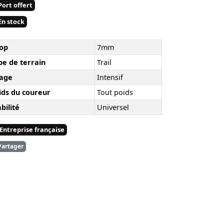
ort offert
n stock
op
7mm
pe de terrain
Trail
age
Intensif
ids du coureur
Tout poids
bilité
Universel
Entreprise française
artager