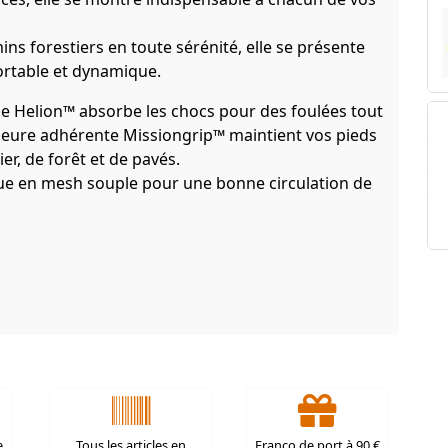
s forestiers en toute sérénité, elle se présente
rtable et dynamique.
e Helion™ absorbe les chocs pour des foulées tout
érieure adhérente Missiongrip™ maintient vos pieds
er, de forêt et de pavés.
ue en mesh souple pour une bonne circulation de
e
Tous les articles en
Franco de port à 90 €