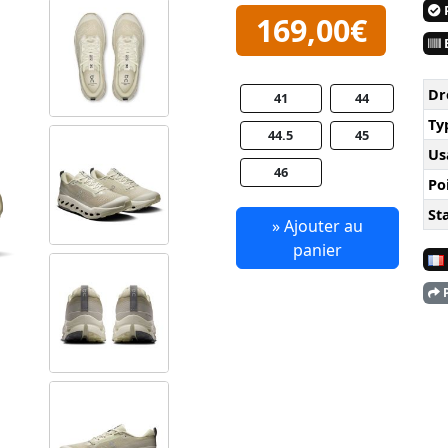
P
169,00€
E
Dr
41
44
Ty
44.5
45
Us
46
Po
Sta
» Ajouter au
panier
P