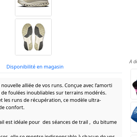
A d
Disponibilité en magasin
e nouvelle alliée de vos runs. Conçue avec l’amorti
de foulées inoubliables sur terrains modérés.
t les runs de récupération, ce modèle ultra-
de confort.
l est idéale pour des séances de trail , du bitume
ces, elle se montre indispensable à chacun de vos