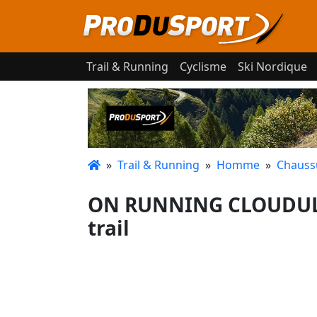
Trail & Running
Cyclisme
Ski Nordique
»
Trail & Running
»
Homme
»
Chaussu
ON RUNNING CLOUDULTR
trail