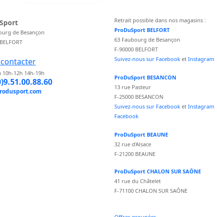
Retrait possible dans nos magasins :
Sport
ProDuSport BELFORT
ourg de Besançon
63 Faubourg de Besançon
 BELFORT
F-90000 BELFORT
Suivez-nous sur Facebook
et
Instagram
contacter
 10h-12h 14h-19h
ProDuSport BESANCON
0)9.51.00.88.60
13 rue Pasteur
rodusport.com
F-25000 BESANCON
Suivez-nous sur Facebook
et
Instagram
Facebook
ProDuSport BEAUNE
32 rue d'Alsace
F-21200 BEAUNE
ProDuSport CHALON SUR SAÔNE
41 rue du Châtelet
F-71100 CHALON SUR SAÔNE
Offres groupées