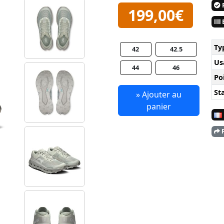
P
199,00€
E
Ty
42
42.5
Us
44
46
Po
Sta
» Ajouter au
panier
P