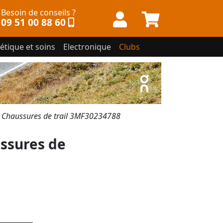
Besoin de conseils ?
09 51 00 88 60
étique et soins
Electronique
Clubs
haussures de trail 3MF30234788
ssures de