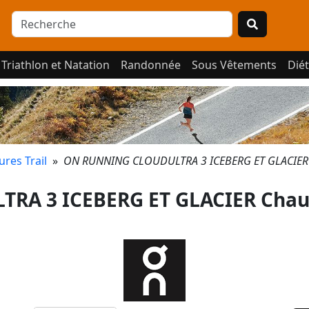
Triathlon et Natation
Randonnée
Sous Vêtements
Diét
res Trail
»
ON RUNNING CLOUDULTRA 3 ICEBERG ET GLACIER C
A 3 ICEBERG ET GLACIER Chau