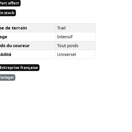
ort offert
n stock
pe de terrain
Trail
age
Intensif
ids du coureur
Tout poids
bilité
Universel
Entreprise française
artager