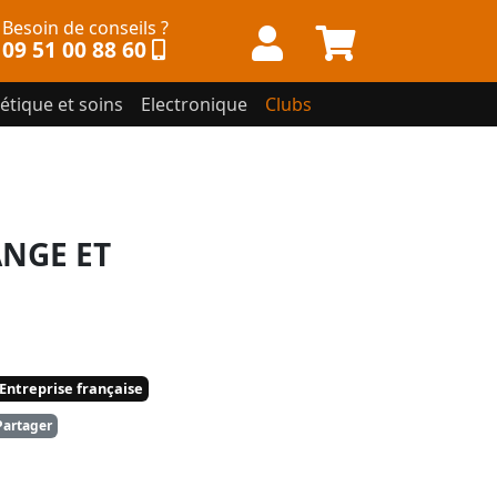
Besoin de conseils ?
09 51 00 88 60
étique et soins
Electronique
Clubs
NGE ET
Entreprise française
artager