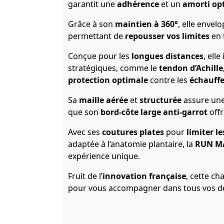
garantit une
adhérence
et un
amorti op
Grâce à son
maintien à 360°
, elle envel
permettant de
repousser vos limites
en 
Conçue pour les
longues distances
, ell
stratégiques, comme le
tendon d’Achille
protection optimale
contre les
échauff
Sa
maille aérée
et
structurée
assure une
que son
bord-côte large anti-garrot
off
Avec ses
coutures plates
pour
limiter l
adaptée à l’anatomie plantaire, la
RUN M
expérience unique.
Fruit de l’
innovation française
, cette ch
pour vous accompagner dans tous vos déf