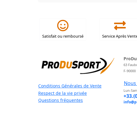
Satisfait ou remboursé
Service Après Vent
ProDu
63 Faub
F-90000
Nous 
Conditions Générales de Vente
Lun-Sam
Respect de la vie privée
+33.(
Questions fréquentes
info@p