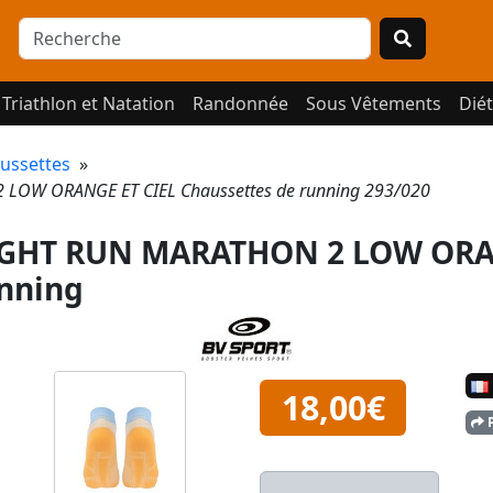
Triathlon et Natation
Randonnée
Sous Vêtements
Diét
ussettes
»
LOW ORANGE ET CIEL Chaussettes de running 293/020
IGHT RUN MARATHON 2 LOW ORA
unning
18,00€
P