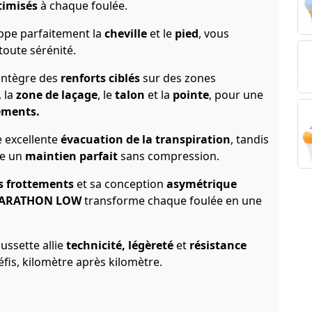
timisés
à chaque foulée.
oppe parfaitement la
cheville
et le
pied
, vous
toute sérénité.
e intègre des
renforts ciblés
sur des zones
, la
zone de laçage
, le
talon
et la
pointe
, pour une
ements.
 excellente
évacuation de la transpiration
, tandis
re un
maintien parfait
sans compression.
es frottements
et sa conception
asymétrique
ARATHON LOW
transforme chaque foulée en une
aussette allie
technicité, légèreté
et
résistance
is, kilomètre après kilomètre.