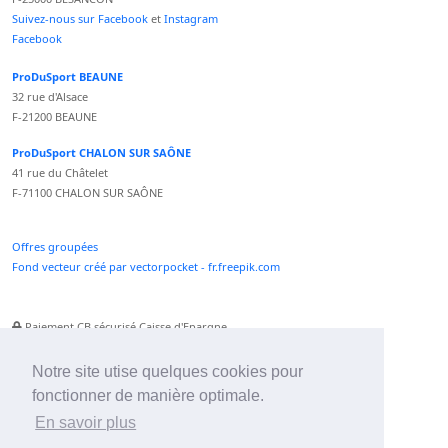
Suivez-nous sur Facebook
et
Instagram
Facebook
ProDuSport BEAUNE
32 rue d'Alsace
F-21200 BEAUNE
ProDuSport CHALON SUR SAÔNE
41 rue du Châtelet
F-71100 CHALON SUR SAÔNE
Offres groupées
Fond vecteur créé par vectorpocket - fr.freepik.com
Paiement CB sécurisé Caisse d'Epargne
Numéro Service Client non surtaxé
Paiement Paypal accepté
Notre site utise quelques cookies pour
fonctionner de manière optimale.
Newsletter :
En savoir plus