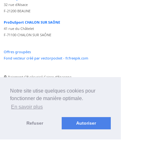
32 rue d'Alsace
F-21200 BEAUNE
ProDuSport CHALON SUR SAÔNE
41 rue du Châtelet
F-71100 CHALON SUR SAÔNE
Offres groupées
Fond vecteur créé par vectorpocket - fr.freepik.com
Paiement CB sécurisé Caisse d'Epargne
Numéro Service Client non surtaxé
Paiement Paypal accepté
Notre site utise quelques cookies pour
fonctionner de manière optimale.
Newsletter :
En savoir plus
Refuser
Autoriser