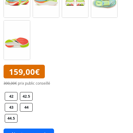
159,00€
300,00€
prix public conseillé
42
42.5
43
44
44.5