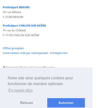
ProDuSport BEAUNE
32 rue d'Alsace
F-21200 BEAUNE
ProDuSport CHALON SUR SAÔNE
41 rue du Châtelet
F-71100 CHALON SUR SAÔNE
Offres groupées
Fond vecteur créé par vectorpocket - fr.freepik.com
Paiement CB sécurisé Caisse d'Epargne
Numéro Service Client non surtaxé
Paiement Paypal accepté
Notre site utise quelques cookies pour
fonctionner de manière optimale.
Newsletter :
En savoir plus
Refuser
Autoriser