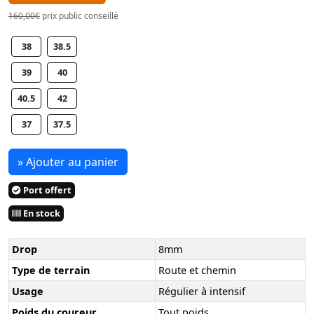
160,00€
prix public conseillé
38
38.5
39
40
40.5
42
37
37.5
» Ajouter au panier
Port offert
En stock
Drop
8mm
Type de terrain
Route et chemin
Usage
Régulier à intensif
Poids du coureur
Tout poids