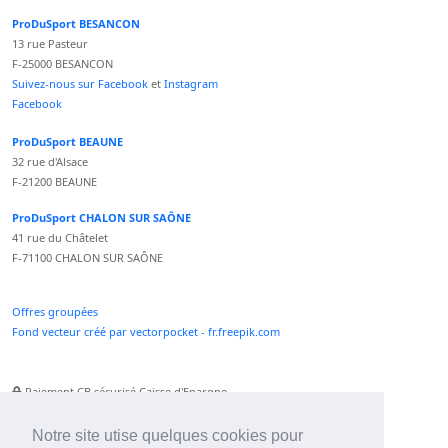
ProDuSport BESANCON
13 rue Pasteur
F-25000 BESANCON
Suivez-nous sur Facebook
et
Instagram
Facebook
ProDuSport BEAUNE
32 rue d'Alsace
F-21200 BEAUNE
ProDuSport CHALON SUR SAÔNE
41 rue du Châtelet
F-71100 CHALON SUR SAÔNE
Offres groupées
Fond vecteur créé par vectorpocket - fr.freepik.com
Paiement CB sécurisé Caisse d'Epargne
Numéro Service Client non surtaxé
Paiement Paypal accepté
Notre site utise quelques cookies pour