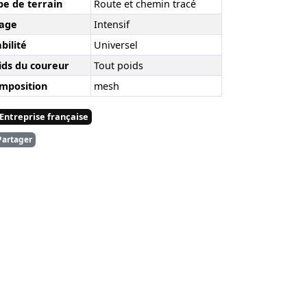
pe de terrain
Route et chemin tracé
age
Intensif
bilité
Universel
ids du coureur
Tout poids
mposition
mesh
Entreprise française
artager