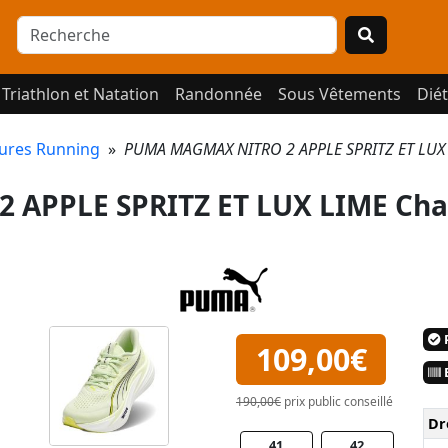
Triathlon et Natation
Randonnée
Sous Vêtements
Diét
ures Running
»
PUMA MAGMAX NITRO 2 APPLE SPRITZ ET LUX 
APPLE SPRITZ ET LUX LIME Cha
P
109,00€
E
190,00€
prix public conseillé
Dr
41
42