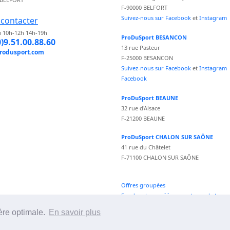
F-90000 BELFORT
Suivez-nous sur Facebook
et
Instagram
contacter
 10h-12h 14h-19h
ProDuSport BESANCON
0)9.51.00.88.60
13 rue Pasteur
rodusport.com
F-25000 BESANCON
Suivez-nous sur Facebook
et
Instagram
Facebook
ProDuSport BEAUNE
32 rue d'Alsace
F-21200 BEAUNE
ProDuSport CHALON SUR SAÔNE
41 rue du Châtelet
F-71100 CHALON SUR SAÔNE
Offres groupées
Fond vecteur créé par vectorpocket -
fr.freepik.com
ère optimale.
En savoir plus