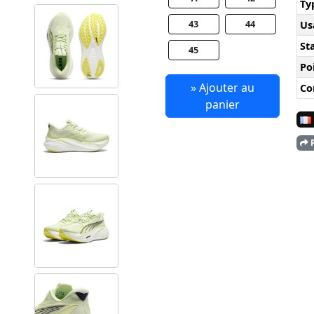
Ty
43
44
Us
Sta
45
Po
» Ajouter au
Co
panier
P