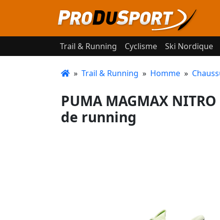
Trail & Running
Cyclisme
Ski Nordique
»
Trail & Running
»
Homme
»
Chauss
PUMA MAGMAX NITRO 2 
de running