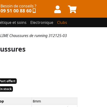
Besoin de conseils ?
09 51 00 88 60
étique et soins
Electronique
Clubs
LIME Chaussures de running 312125-03
ussures
ort offert
n stock
op
8mm