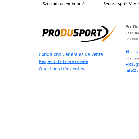
Satisfait ou remboursé
Service Après Vent
ProDu
63 Faub
F-90000
Nous 
Conditions Générales de Vente
Lun-Sam
Respect de la vie privée
+33.(
Questions fréquentes
info@p