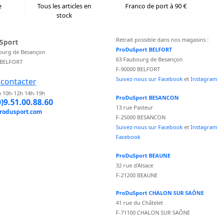
e
Tous les articles en
Franco de port à 90 €
stock
Retrait possible dans nos magasins :
Sport
ProDuSport BELFORT
ourg de Besançon
63 Faubourg de Besançon
 BELFORT
F-90000 BELFORT
Suivez-nous sur Facebook
et
Instagram
contacter
 10h-12h 14h-19h
ProDuSport BESANCON
0)9.51.00.88.60
13 rue Pasteur
rodusport.com
F-25000 BESANCON
Suivez-nous sur Facebook
et
Instagram
Facebook
ProDuSport BEAUNE
32 rue d'Alsace
F-21200 BEAUNE
ProDuSport CHALON SUR SAÔNE
41 rue du Châtelet
F-71100 CHALON SUR SAÔNE