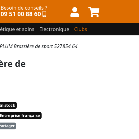
Besoin de conseils ?
09 51 00 88 60
étique et soins
Electronique
Clubs
LUM Brassière de sport 527854 64
ère de
n stock
Entreprise française
artager