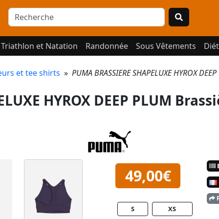
Triathlon et Natation
Randonnée
Sous Vêtements
Diét
rs et tee shirts
»
PUMA BRASSIERE SHAPELUXE HYROX DEEP P
LUXE HYROX DEEP PLUM Brassi
E
49,00€
P
S
XS