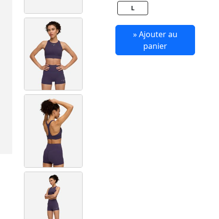
L
» Ajouter au
panier