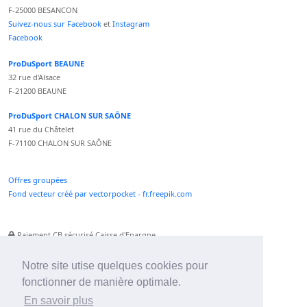
F-25000 BESANCON
Suivez-nous sur Facebook
et
Instagram
Facebook
ProDuSport BEAUNE
32 rue d'Alsace
F-21200 BEAUNE
ProDuSport CHALON SUR SAÔNE
41 rue du Châtelet
F-71100 CHALON SUR SAÔNE
Offres groupées
Fond vecteur créé par vectorpocket - fr.freepik.com
Paiement CB sécurisé Caisse d'Epargne
Numéro Service Client non surtaxé
Paiement Paypal accepté
Notre site utise quelques cookies pour
fonctionner de manière optimale.
Newsletter :
En savoir plus