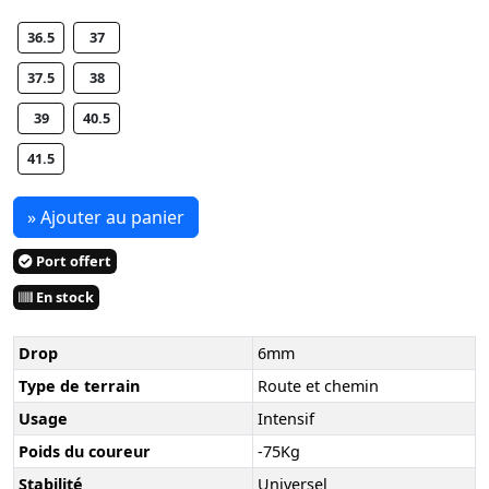
36.5
37
37.5
38
39
40.5
41.5
» Ajouter au panier
Port offert
En stock
Drop
6mm
Type de terrain
Route et chemin
Usage
Intensif
Poids du coureur
-75Kg
Stabilité
Universel