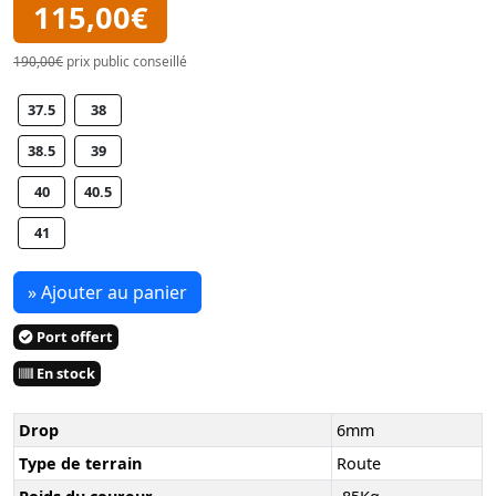
115,00€
190,00€
prix public conseillé
37.5
38
38.5
39
40
40.5
41
» Ajouter au panier
Port offert
En stock
Drop
6mm
Type de terrain
Route