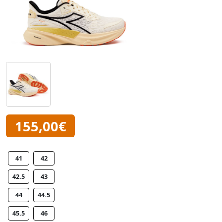
155,00€
41
42
42.5
43
44
44.5
45.5
46