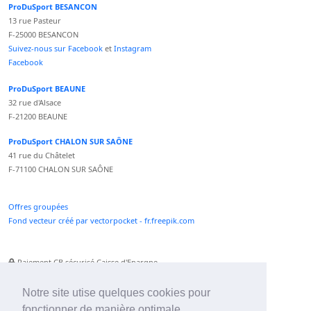
ProDuSport BESANCON
13 rue Pasteur
F-25000 BESANCON
Suivez-nous sur Facebook
et
Instagram
Facebook
ProDuSport BEAUNE
32 rue d'Alsace
F-21200 BEAUNE
ProDuSport CHALON SUR SAÔNE
41 rue du Châtelet
F-71100 CHALON SUR SAÔNE
Offres groupées
Fond vecteur créé par vectorpocket - fr.freepik.com
Paiement CB sécurisé Caisse d'Epargne
Numéro Service Client non surtaxé
Paiement Paypal accepté
Notre site utise quelques cookies pour
fonctionner de manière optimale.