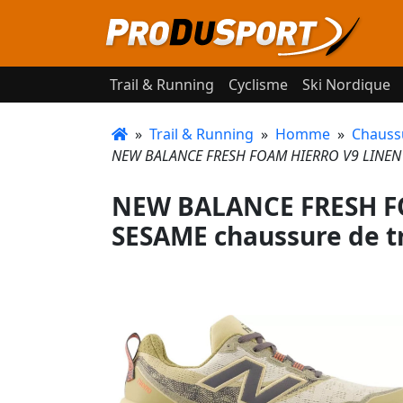
Trail & Running
Cyclisme
Ski Nordique
»
Trail & Running
»
Homme
»
Chaussu
NEW BALANCE FRESH FOAM HIERRO V9 LINEN E
NEW BALANCE FRESH F
SESAME chaussure de tr