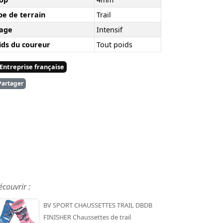
pe de terrain
Trail
age
Intensif
ids du coureur
Tout poids
Entreprise française
artager
écouvrir :
BV SPORT CHAUSSETTES TRAIL DBDB
FINISHER Chaussettes de trail