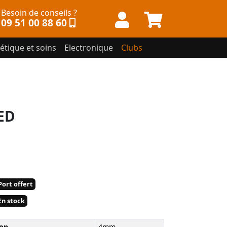
Besoin de conseils ?
09 51 00 88 60
étique et soins
Electronique
Clubs
ED
ort offert
n stock
op
4mm