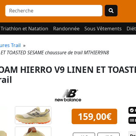
Triathlon et Natation
Randonnée
Sous Vêtements
Diét
res Trail
»
T TOASTED SESAME chaussure de trail MTHIER9N8
OAM HIERRO V9 LINEN ET TOAST
ail
P
159,00€
E
Dr