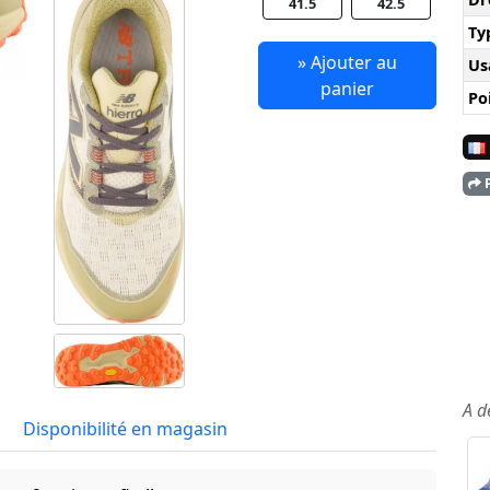
41.5
42.5
Ty
» Ajouter au
Us
panier
Po
P
A d
Disponibilité en magasin