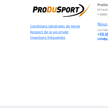
ProDu
63 Faub
F-90000
Nous 
Conditions Générales de Vente
Lun-Sam
Respect de la vie privée
+33.(
Questions fréquentes
info@p