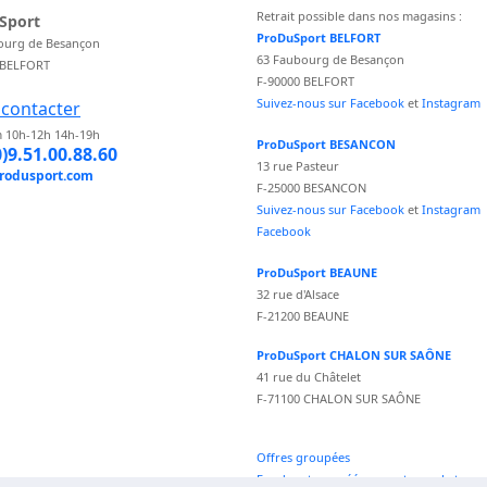
Retrait possible dans nos magasins :
Sport
ProDuSport BELFORT
ourg de Besançon
63 Faubourg de Besançon
 BELFORT
F-90000 BELFORT
Suivez-nous sur Facebook
et
Instagram
contacter
 10h-12h 14h-19h
ProDuSport BESANCON
0)9.51.00.88.60
13 rue Pasteur
rodusport.com
F-25000 BESANCON
Suivez-nous sur Facebook
et
Instagram
Facebook
ProDuSport BEAUNE
32 rue d'Alsace
F-21200 BEAUNE
ProDuSport CHALON SUR SAÔNE
41 rue du Châtelet
F-71100 CHALON SUR SAÔNE
Offres groupées
Fond vecteur créé par vectorpocket -