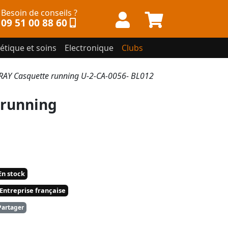
Besoin de conseils ?
09 51 00 88 60
étique et soins
Electronique
Clubs
AY Casquette running U-2-CA-0056- BL012
 running
n stock
Entreprise française
artager