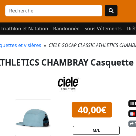
Triathlon et Natation
Randonnée
Sous Vêtements
Diét
quettes et visières
»
CIELE GOCAP CLASSIC ATHLETICS CHAMBR
ATHLETICS CHAMBRAY Casquette
E
40,00€
P
M/L