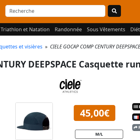
Triathlon et Natation
Randonnée
Sous Vêtements
Diét
quettes et visières
»
CIELE GOCAP COMP CENTURY DEEPSPACE 
TURY DEEPSPACE Casquette ru
E
45,00€
P
M/L