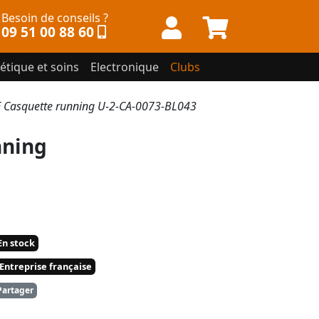
Besoin de conseils ?
09 51 00 88 60
étique et soins
Electronique
Clubs
Casquette running U-2-CA-0073-BL043
nning
n stock
Entreprise française
artager