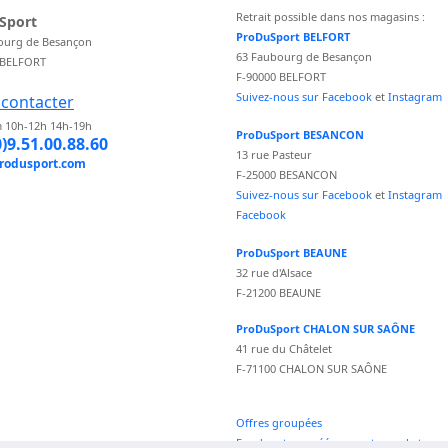
Retrait possible dans nos magasins :
Sport
ProDuSport BELFORT
ourg de Besançon
63 Faubourg de Besançon
 BELFORT
F-90000 BELFORT
Suivez-nous sur Facebook
et
Instagram
contacter
 10h-12h 14h-19h
ProDuSport BESANCON
0)9.51.00.88.60
13 rue Pasteur
rodusport.com
F-25000 BESANCON
Suivez-nous sur Facebook
et
Instagram
Facebook
ProDuSport BEAUNE
32 rue d'Alsace
F-21200 BEAUNE
ProDuSport CHALON SUR SAÔNE
41 rue du Châtelet
F-71100 CHALON SUR SAÔNE
Offres groupées
Fond vecteur créé par vectorpocket -