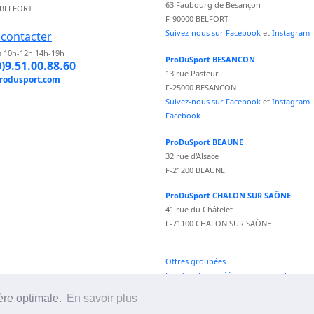
63 Faubourg de Besançon
 BELFORT
F-90000 BELFORT
Suivez-nous sur Facebook
et
Instagram
contacter
 10h-12h 14h-19h
ProDuSport BESANCON
0)9.51.00.88.60
13 rue Pasteur
rodusport.com
F-25000 BESANCON
Suivez-nous sur Facebook
et
Instagram
Facebook
ProDuSport BEAUNE
32 rue d'Alsace
F-21200 BEAUNE
ProDuSport CHALON SUR SAÔNE
41 rue du Châtelet
F-71100 CHALON SUR SAÔNE
Offres groupées
Fond vecteur créé par vectorpocket -
fr.freepik.com
ère optimale.
En savoir plus