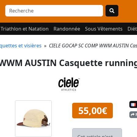
Triathlon et Natation
Randonnée
Sous Vêtements
Diét
quettes et visières
»
CIELE GOCAP SC COMP WWM AUSTIN Casq
 WWM AUSTIN Casquette runnin
55,00€
P