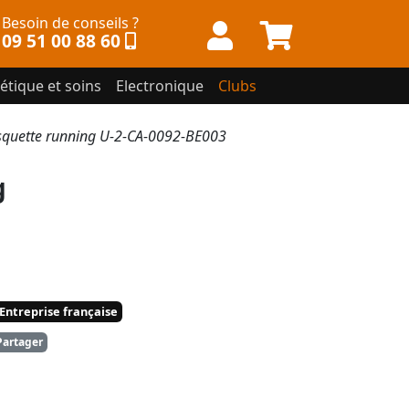
Besoin de conseils ?
09 51 00 88 60
étique et soins
Electronique
Clubs
uette running U-2-CA-0092-BE003
g
Entreprise française
artager