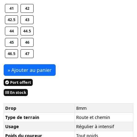
41
42
42.5
43
44
44.5
45
46
46.5
47
» Ajouter au panier
Port offert
En stock
Drop
8mm
Type de terrain
Route et chemin
Usage
Régulier à intensif
Poids du coureur
Tout poids