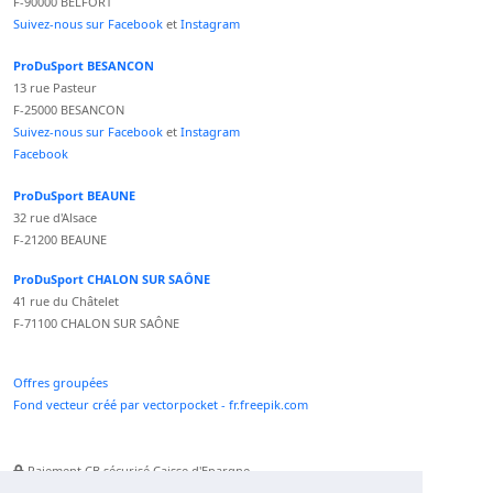
F-90000 BELFORT
Suivez-nous sur Facebook
et
Instagram
ProDuSport BESANCON
13 rue Pasteur
F-25000 BESANCON
Suivez-nous sur Facebook
et
Instagram
Facebook
ProDuSport BEAUNE
32 rue d'Alsace
F-21200 BEAUNE
ProDuSport CHALON SUR SAÔNE
41 rue du Châtelet
F-71100 CHALON SUR SAÔNE
Offres groupées
Fond vecteur créé par vectorpocket - fr.freepik.com
Paiement CB sécurisé Caisse d'Epargne
Numéro Service Client non surtaxé