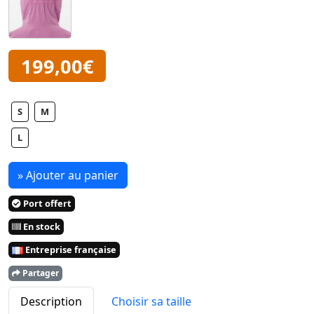
199,00€
S
M
L
» Ajouter au panier
Port offert
En stock
Entreprise française
Partager
Description
Choisir sa taille