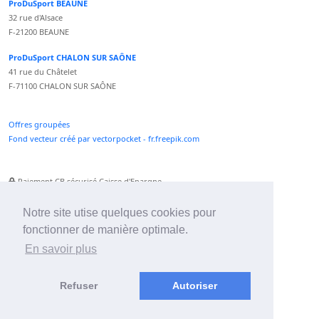
ProDuSport BEAUNE
32 rue d'Alsace
F-21200 BEAUNE
ProDuSport CHALON SUR SAÔNE
41 rue du Châtelet
F-71100 CHALON SUR SAÔNE
Offres groupées
Fond vecteur créé par vectorpocket - fr.freepik.com
Paiement CB sécurisé Caisse d'Epargne
Numéro Service Client non surtaxé
Paiement Paypal accepté
Notre site utise quelques cookies pour
fonctionner de manière optimale.
Newsletter :
En savoir plus
Refuser
Autoriser