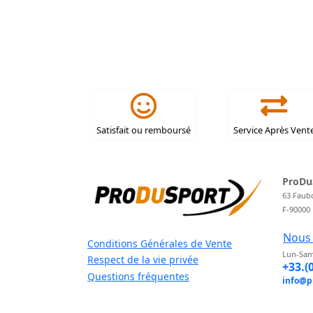
Satisfait ou remboursé
Service Après Vent
ProDu
63 Faub
F-90000
Nous 
Conditions Générales de Vente
Lun-Sam
Respect de la vie privée
+33.(
Questions fréquentes
info@p