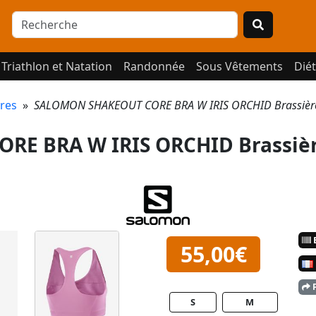
Triathlon et Natation
Randonnée
Sous Vêtements
Diét
ères
»
SALOMON SHAKEOUT CORE BRA W IRIS ORCHID Brassière
E BRA W IRIS ORCHID Brassièr
E
55,00€
P
S
M