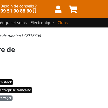
Besoin de conseils ?
09 51 00 88 60
étique et soins
Electronique
Clubs
 de running LC2776600
e de
n stock
Entreprise française
artager