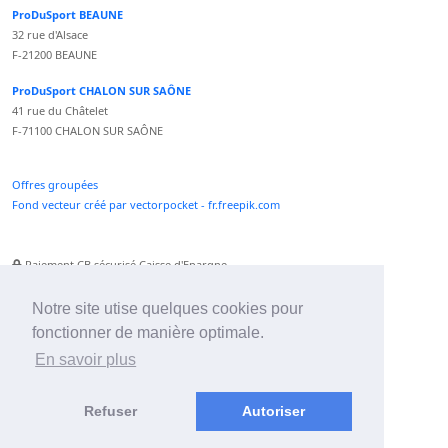
ProDuSport BEAUNE
32 rue d'Alsace
F-21200 BEAUNE
ProDuSport CHALON SUR SAÔNE
41 rue du Châtelet
F-71100 CHALON SUR SAÔNE
Offres groupées
Fond vecteur créé par vectorpocket - fr.freepik.com
Paiement CB sécurisé Caisse d'Epargne
Numéro Service Client non surtaxé
Paiement Paypal accepté
Notre site utise quelques cookies pour
fonctionner de manière optimale.
Newsletter :
En savoir plus
Refuser
Autoriser