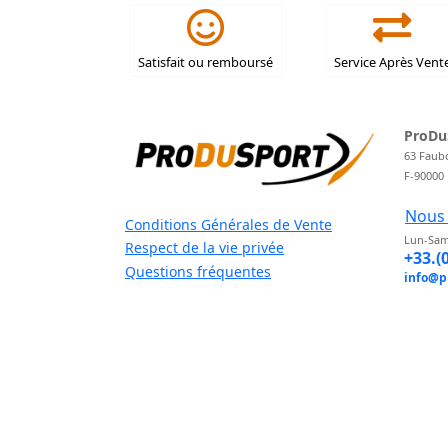
Satisfait ou remboursé
Service Après Vent
ProDu
63 Faub
F-90000
Nous 
Conditions Générales de Vente
Lun-Sam
Respect de la vie privée
+33.(
Questions fréquentes
info@p