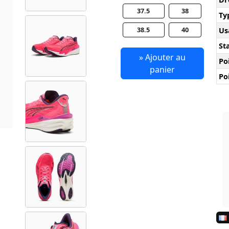
37.5
38
Ty
38.5
40
Us
Sta
» Ajouter au
Po
panier
Po