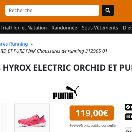
Triathlon et Natation
Randonnée
Sous Vêtements
Diét
res Running
»
ID ET PURE PINK Chaussures de running 312905 01
 HYROX ELECTRIC ORCHID ET PU
P
119,00€
E
170,00€
prix public conseillé
Dr