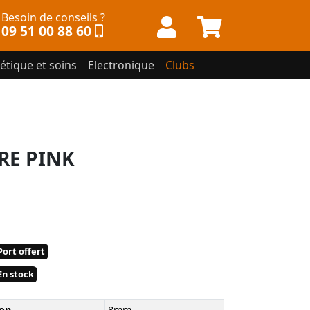
Besoin de conseils ?
09 51 00 88 60
étique et soins
Electronique
Clubs
RE PINK
ort offert
n stock
op
8mm