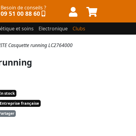
Besoin de conseils ?
09 51 00 88 60
étique et soins
Electronique
Clubs
TE Casquette running LC2764000
running
n stock
Entreprise française
artager