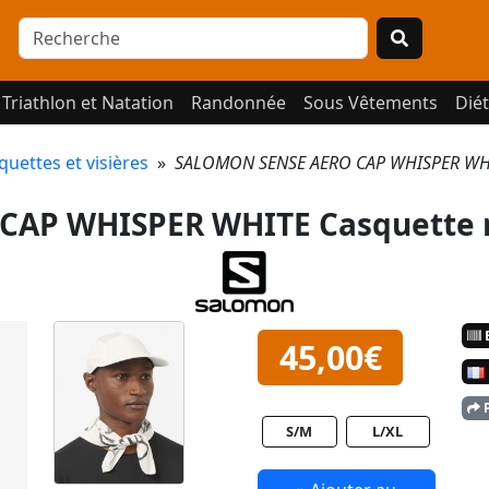
Triathlon et Natation
Randonnée
Sous Vêtements
Diét
quettes et visières
»
SALOMON SENSE AERO CAP WHISPER WHI
CAP WHISPER WHITE Casquette 
E
45,00€
P
S/M
L/XL