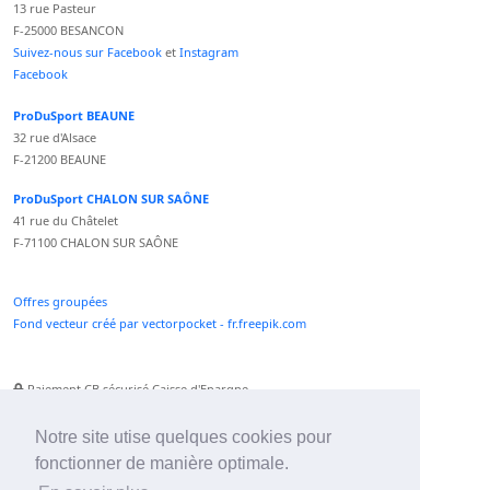
13 rue Pasteur
F-25000 BESANCON
Suivez-nous sur Facebook
et
Instagram
Facebook
ProDuSport BEAUNE
32 rue d'Alsace
F-21200 BEAUNE
ProDuSport CHALON SUR SAÔNE
41 rue du Châtelet
F-71100 CHALON SUR SAÔNE
Offres groupées
Fond vecteur créé par vectorpocket - fr.freepik.com
Paiement CB sécurisé Caisse d'Epargne
Numéro Service Client non surtaxé
Paiement Paypal accepté
Notre site utise quelques cookies pour
fonctionner de manière optimale.
Newsletter :