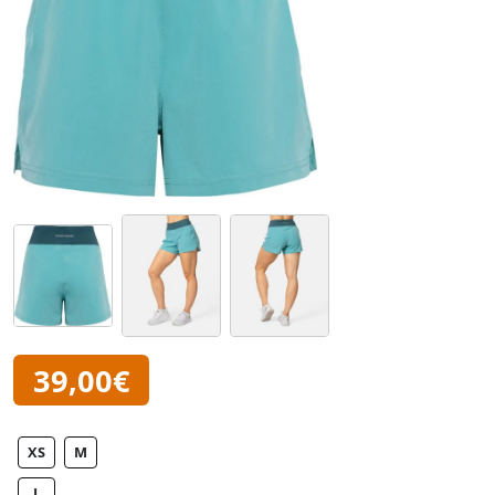
39,00€
XS
M
L