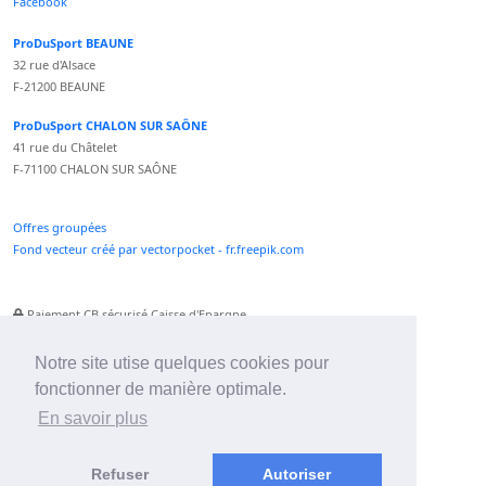
Facebook
ProDuSport BEAUNE
32 rue d'Alsace
F-21200 BEAUNE
ProDuSport CHALON SUR SAÔNE
41 rue du Châtelet
F-71100 CHALON SUR SAÔNE
Offres groupées
Fond vecteur créé par vectorpocket - fr.freepik.com
Paiement CB sécurisé Caisse d'Epargne
Numéro Service Client non surtaxé
Paiement Paypal accepté
Notre site utise quelques cookies pour
fonctionner de manière optimale.
Newsletter :
En savoir plus
Refuser
Autoriser