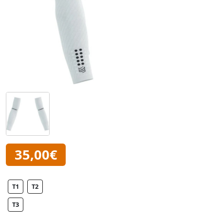
35,00€
T1
T2
T3