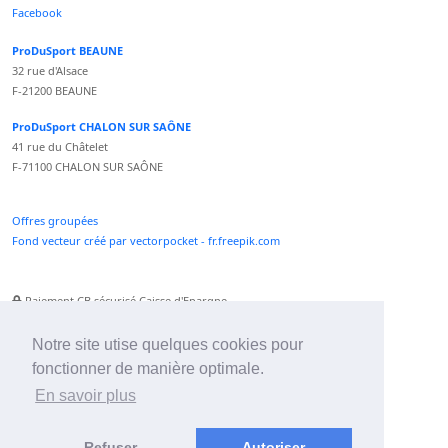
Facebook
ProDuSport BEAUNE
32 rue d'Alsace
F-21200 BEAUNE
ProDuSport CHALON SUR SAÔNE
41 rue du Châtelet
F-71100 CHALON SUR SAÔNE
Offres groupées
Fond vecteur créé par vectorpocket - fr.freepik.com
Paiement CB sécurisé Caisse d'Epargne
Numéro Service Client non surtaxé
Paiement Paypal accepté
Notre site utise quelques cookies pour
fonctionner de manière optimale.
Newsletter :
En savoir plus
Refuser
Autoriser