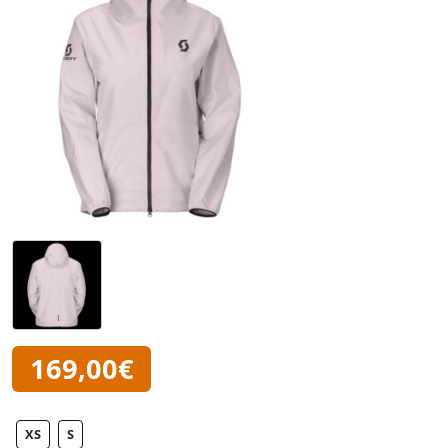
169,00€
XS
S