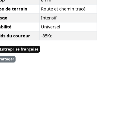
pe de terrain
Route et chemin tracé
age
Intensif
bilité
Universel
ids du coureur
-85Kg
Entreprise française
artager