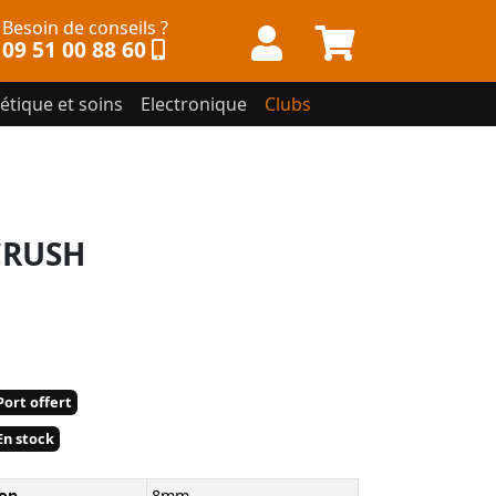
Besoin de conseils ?
09 51 00 88 60
étique et soins
Electronique
Clubs
CRUSH
ort offert
n stock
op
8mm