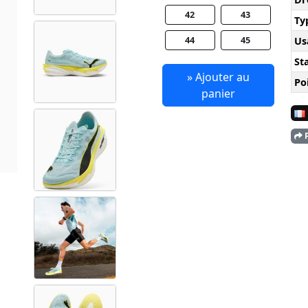
42
43
Ty
44
45
Us
Sta
» Ajouter au
Po
panier
P