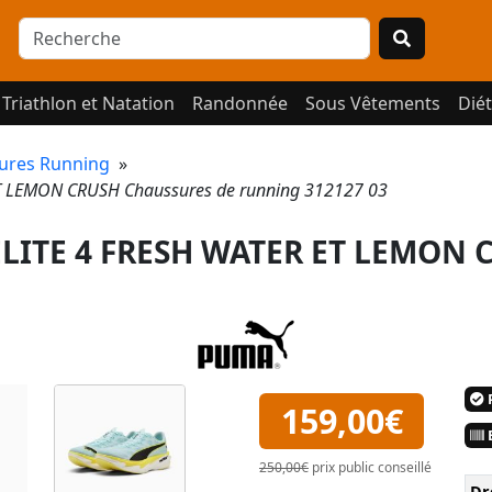
Triathlon et Natation
Randonnée
Sous Vêtements
Diét
ures Running
»
T LEMON CRUSH Chaussures de running 312127 03
LITE 4 FRESH WATER ET LEMON 
P
159,00€
E
250,00€
prix public conseillé
Dr