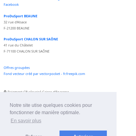
Facebook
ProDuSport BEAUNE
32 rue d'Alsace
F-21200 BEAUNE
ProDuSport CHALON SUR SAÔNE
41 rue du Châtelet
F-71100 CHALON SUR SAÔNE
Offres groupées
Fond vecteur créé par vectorpocket - fr.freepik.com
Paiement CB sécurisé Caisse d'Epargne
Numéro Service Client non surtaxé
Paiement Paypal accepté
Notre site utise quelques cookies pour
fonctionner de manière optimale.
Newsletter :
En savoir plus