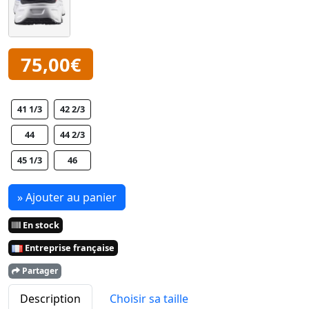
75,00€
41 1/3
42 2/3
44
44 2/3
45 1/3
46
» Ajouter au panier
En stock
Entreprise française
Partager
Description
Choisir sa taille