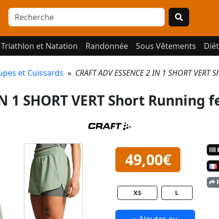
Triathlon et Natation
Randonnée
Sous Vêtements
Diét
upes et Cuissards
»
CRAFT ADV ESSENCE 2 IN 1 SHORT VERT 
IN 1 SHORT VERT Short Running
E
49,00€
P
XS
L