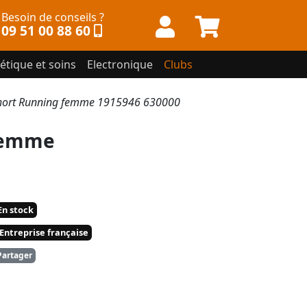
Besoin de conseils ?
09 51 00 88 60
étique et soins
Electronique
Clubs
Short Running femme 1915946 630000
 femme
n stock
Entreprise française
artager