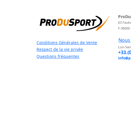
ProDu
63 Faub
F-90000
Nous 
Conditions Générales de Vente
Lun-Sam
Respect de la vie privée
+33.(
Questions fréquentes
info@p