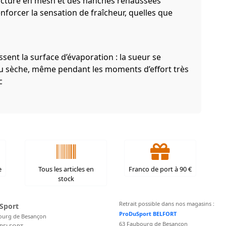
tructure en mesh et des hanches rehaussées
orcer la sensation de fraîcheur, quelles que
ssent la surface d’évaporation : la sueur se
au sèche, même pendant les moments d’effort très
c
e
Tous les articles en
Franco de port à 90 €
stock
Retrait possible dans nos magasins :
Sport
ProDuSport BELFORT
ourg de Besançon
63 Faubourg de Besançon