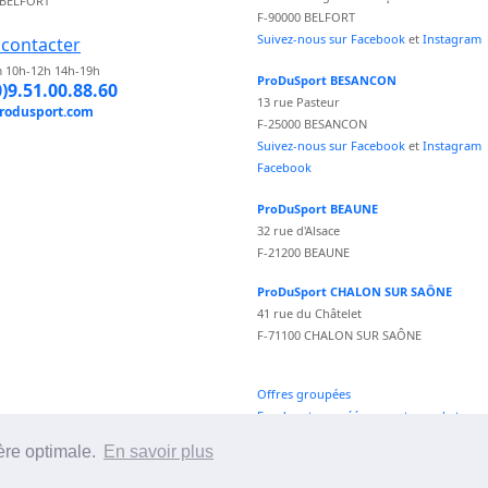
 BELFORT
F-90000 BELFORT
Suivez-nous sur Facebook
et
Instagram
contacter
 10h-12h 14h-19h
ProDuSport BESANCON
0)9.51.00.88.60
13 rue Pasteur
rodusport.com
F-25000 BESANCON
Suivez-nous sur Facebook
et
Instagram
Facebook
ProDuSport BEAUNE
32 rue d'Alsace
F-21200 BEAUNE
ProDuSport CHALON SUR SAÔNE
41 rue du Châtelet
F-71100 CHALON SUR SAÔNE
Offres groupées
Fond vecteur créé par vectorpocket -
fr.freepik.com
ère optimale.
En savoir plus