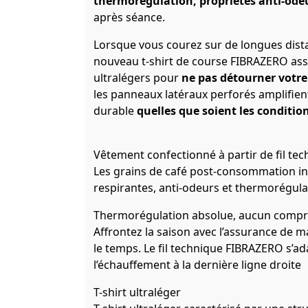
thermorégulation, propriétés anti-ode
après séance.
Lorsque vous courez sur de longues dist
nouveau t-shirt de course FIBRAZERO asso
ultralégers pour
ne pas détourner votr
les panneaux latéraux perforés amplifient 
durable
quelles que soient les conditio
Vêtement confectionné à partir de fil t
Les grains de café post-consommation int
respirantes, anti-odeurs et thermorégula
Thermorégulation absolue, aucun comp
Affrontez la saison avec l’assurance de m
le temps. Le fil technique FIBRAZERO s’a
l’échauffement à la dernière ligne droite
T-shirt ultraléger