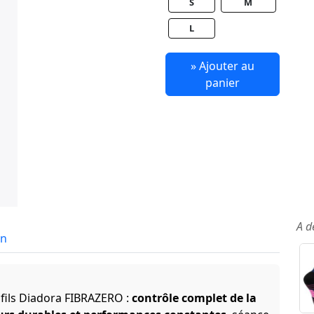
S
M
L
» Ajouter au
panier
A d
in
 fils Diadora FIBRAZERO :
contrôle complet de la