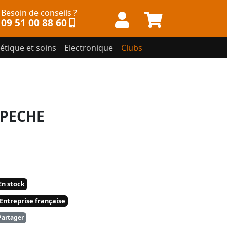
Besoin de conseils ?
09 51 00 88 60
étique et soins
Electronique
Clubs
 PECHE
n stock
Entreprise française
artager