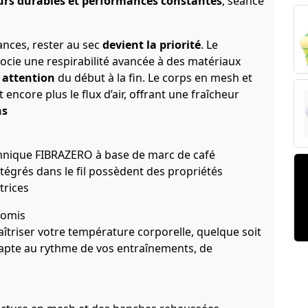
urs durables et performances constantes
, séance
ances, rester au sec
devient la priorité
. Le
cie une respirabilité avancée à des matériaux
e attention
du début à la fin. Le corps en mesh et
encore plus le flux d’air, offrant une fraîcheur
ns
echnique FIBRAZERO à base de marc de café
égrés dans le fil possèdent des propriétés
trices
romis
aîtriser votre température corporelle, quelque soit
dapte au rythme de vos entraînements, de