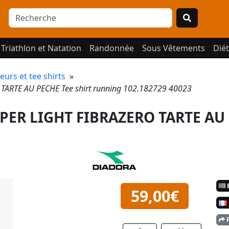
Triathlon et Natation
Randonnée
Sous Vêtements
Diét
urs et tee shirts
»
TARTE AU PECHE Tee shirt running 102.182729 40023
UPER LIGHT FIBRAZERO TARTE AU
E
59,00€
P