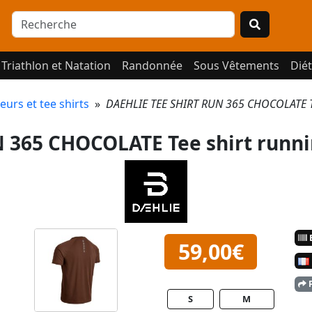
Triathlon et Natation
Randonnée
Sous Vêtements
Diét
urs et tee shirts
»
DAEHLIE TEE SHIRT RUN 365 CHOCOLATE T
 365 CHOCOLATE Tee shirt runn
E
59,00€
P
S
M