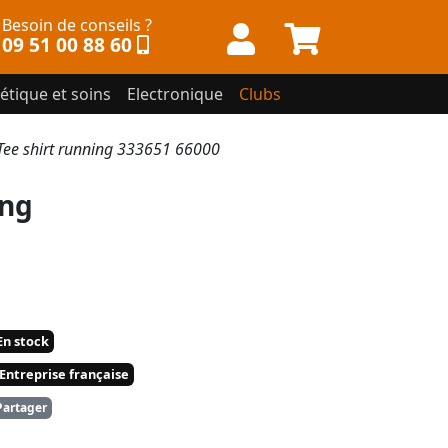
Besoin de conseils ?
09 51 00 88 60
étique et soins
Electronique
Clubs
ee shirt running 333651 66000
ing
n stock
Entreprise française
artager