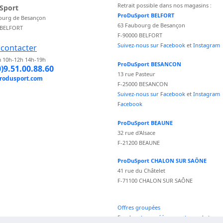
Retrait possible dans nos magasins :
Sport
ProDuSport BELFORT
ourg de Besançon
63 Faubourg de Besançon
 BELFORT
F-90000 BELFORT
Suivez-nous sur Facebook
et
Instagram
contacter
 10h-12h 14h-19h
ProDuSport BESANCON
0)9.51.00.88.60
13 rue Pasteur
rodusport.com
F-25000 BESANCON
Suivez-nous sur Facebook
et
Instagram
Facebook
ProDuSport BEAUNE
32 rue d'Alsace
F-21200 BEAUNE
ProDuSport CHALON SUR SAÔNE
41 rue du Châtelet
F-71100 CHALON SUR SAÔNE
Offres groupées
Fond vecteur créé par vectorpocket -