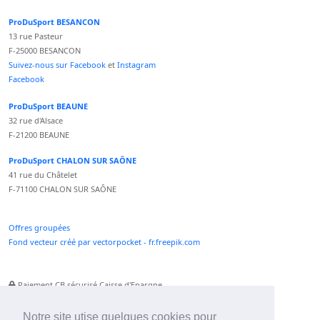
ProDuSport BESANCON
13 rue Pasteur
F-25000 BESANCON
Suivez-nous sur Facebook
et
Instagram
Facebook
ProDuSport BEAUNE
32 rue d'Alsace
F-21200 BEAUNE
ProDuSport CHALON SUR SAÔNE
41 rue du Châtelet
F-71100 CHALON SUR SAÔNE
Offres groupées
Fond vecteur créé par vectorpocket - fr.freepik.com
Paiement CB sécurisé Caisse d'Epargne
Numéro Service Client non surtaxé
Paiement Paypal accepté
Notre site utise quelques cookies pour