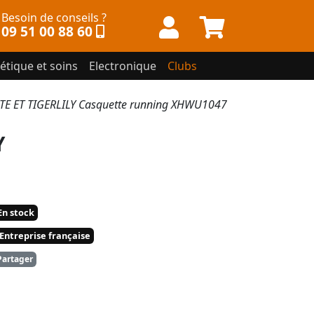
Besoin de conseils ?
09 51 00 88 60
étique et soins
Electronique
Clubs
E ET TIGERLILY Casquette running XHWU1047
Y
n stock
Entreprise française
artager