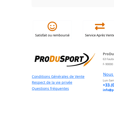
Satisfait ou remboursé
Service Après Vent
ProDu
63 Faub
F-90000
Nous 
Conditions Générales de Vente
Lun-Sam
Respect de la vie privée
+33.(
Questions fréquentes
info@p