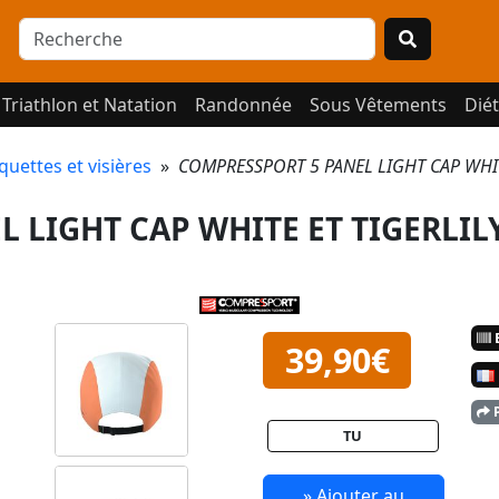
Triathlon et Natation
Randonnée
Sous Vêtements
Diét
quettes et visières
»
COMPRESSPORT 5 PANEL LIGHT CAP WHIT
 LIGHT CAP WHITE ET TIGERLIL
E
39,90€
P
TU
» Ajouter au