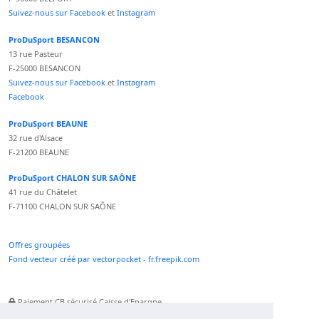
Suivez-nous sur Facebook
et
Instagram
ProDuSport BESANCON
13 rue Pasteur
F-25000 BESANCON
Suivez-nous sur Facebook
et
Instagram
Facebook
ProDuSport BEAUNE
32 rue d'Alsace
F-21200 BEAUNE
ProDuSport CHALON SUR SAÔNE
41 rue du Châtelet
F-71100 CHALON SUR SAÔNE
Offres groupées
Fond vecteur créé par vectorpocket - fr.freepik.com
Paiement CB sécurisé Caisse d'Epargne
Numéro Service Client non surtaxé