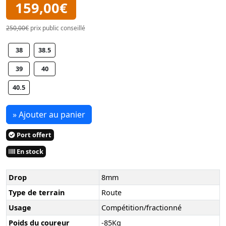
159,00€
250,00€
prix public conseillé
38
38.5
39
40
40.5
» Ajouter au panier
Port offert
En stock
Drop
8mm
Type de terrain
Route
Usage
Compétition/fractionné
Poids du coureur
-85Kg