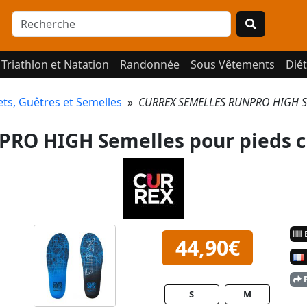
Triathlon et Natation
Randonnée
Sous Vêtements
Diét
ets, Guêtres et Semelles
»
CURREX SEMELLES RUNPRO HIGH Sem
RO HIGH Semelles pour pieds c
E
44,90€
P
S
M