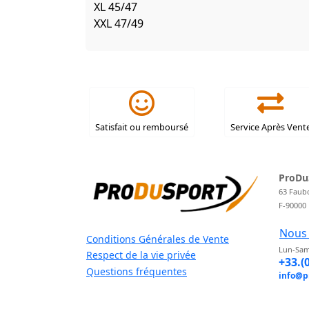
XL 45/47
XXL 47/49
Satisfait ou remboursé
Service Après Vent
ProDu
63 Faub
F-90000
Nous 
Conditions Générales de Vente
Lun-Sam
Respect de la vie privée
+33.(
Questions fréquentes
info@p