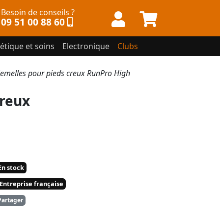
Besoin de conseils ?
09 51 00 88 60
étique et soins
Electronique
Clubs
elles pour pieds creux RunPro High
reux
n stock
Entreprise française
artager