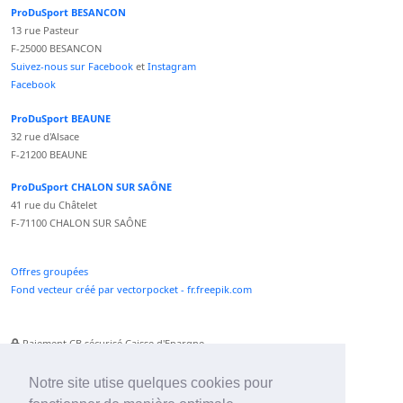
ProDuSport BESANCON
13 rue Pasteur
F-25000 BESANCON
Suivez-nous sur Facebook
et
Instagram
Facebook
ProDuSport BEAUNE
32 rue d'Alsace
F-21200 BEAUNE
ProDuSport CHALON SUR SAÔNE
41 rue du Châtelet
F-71100 CHALON SUR SAÔNE
Offres groupées
Fond vecteur créé par vectorpocket - fr.freepik.com
Paiement CB sécurisé Caisse d'Epargne
Numéro Service Client non surtaxé
Paiement Paypal accepté
Notre site utise quelques cookies pour