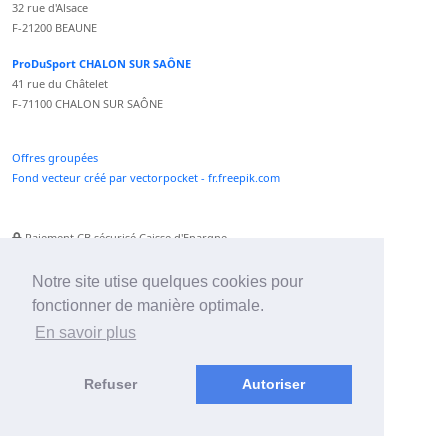
32 rue d'Alsace
F-21200 BEAUNE
ProDuSport CHALON SUR SAÔNE
41 rue du Châtelet
F-71100 CHALON SUR SAÔNE
Offres groupées
Fond vecteur créé par vectorpocket - fr.freepik.com
Paiement CB sécurisé Caisse d'Epargne
Numéro Service Client non surtaxé
Paiement Paypal accepté
Notre site utise quelques cookies pour
fonctionner de manière optimale.
Newsletter :
En savoir plus
Refuser
Autoriser