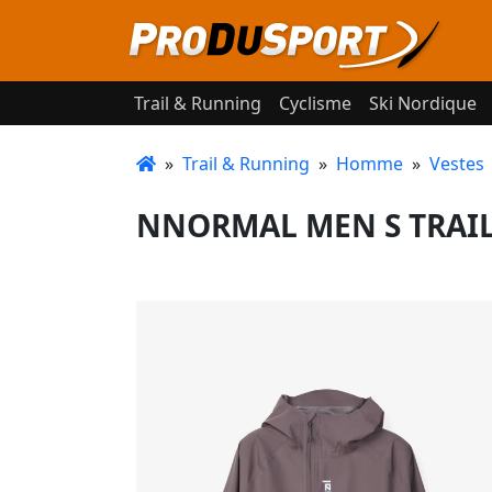
Trail & Running
Cyclisme
Ski Nordique
»
Trail & Running
»
Homme
»
Vestes
NNORMAL MEN S TRAIL 