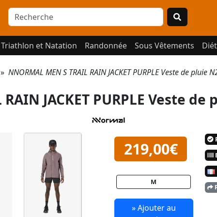
Triathlon et Natation
Randonnée
Sous Vêtements
Diét
»
NNORMAL MEN S TRAIL RAIN JACKET PURPLE Veste de pluie 
RAIN JACKET PURPLE Veste de p
P
219,00€
E
M
P
» Ajouter au