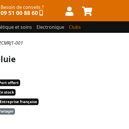
Besoin de conseils ?
09 51 00 88 60
étique et soins
Electronique
Clubs
N2CMRJ1-001
luie
ort offert
n stock
Entreprise française
artager