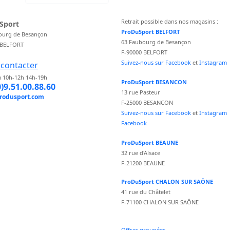
Retrait possible dans nos magasins :
Sport
ProDuSport BELFORT
ourg de Besançon
63 Faubourg de Besançon
 BELFORT
F-90000 BELFORT
Suivez-nous sur Facebook
et
Instagram
contacter
 10h-12h 14h-19h
ProDuSport BESANCON
0)9.51.00.88.60
13 rue Pasteur
rodusport.com
F-25000 BESANCON
Suivez-nous sur Facebook
et
Instagram
Facebook
ProDuSport BEAUNE
32 rue d'Alsace
F-21200 BEAUNE
ProDuSport CHALON SUR SAÔNE
41 rue du Châtelet
F-71100 CHALON SUR SAÔNE
Offres groupées