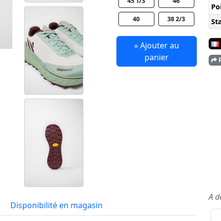
45 1/3
46
Po
40
38 2/3
Sta
» Ajouter au
panier
P
A d
Disponibilité en magasin