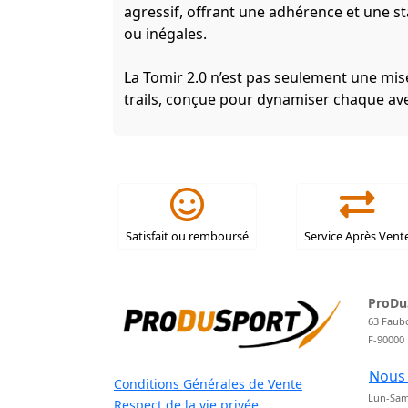
agressif, offrant une adhérence et une sta
ou inégales.
La Tomir 2.0 n’est pas seulement une mise
trails, conçue pour dynamiser chaque av
Satisfait ou remboursé
Service Après Vent
ProDu
63 Faub
F-90000
Nous 
Conditions Générales de Vente
Lun-Sam
Respect de la vie privée