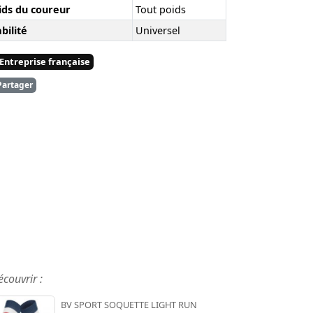
ids du coureur
Tout poids
bilité
Universel
Entreprise française
artager
écouvrir :
BV SPORT SOQUETTE LIGHT RUN