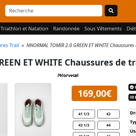
Triathlon et Natation
Randonnée
Sous Vêtements
Diét
res Trail
»
NNORMAL TOMIR 2.0 GREEN ET WHITE Chaussures d
EEN ET WHITE Chaussures de tr
P
169,00€
E
Dr
41 1/3
42
Ty
43 1/3
44
Us