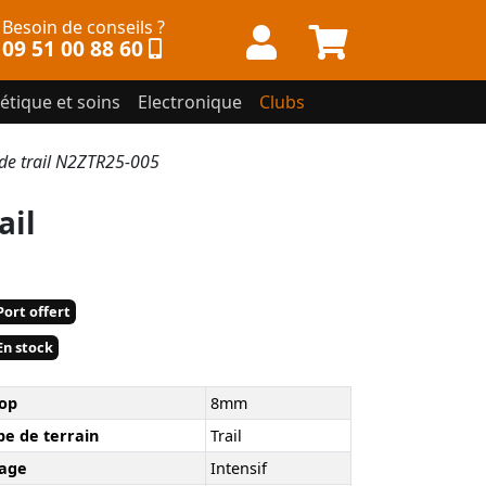
Besoin de conseils ?
09 51 00 88 60
étique et soins
Electronique
Clubs
e trail N2ZTR25-005
ail
ort offert
n stock
op
8mm
pe de terrain
Trail
age
Intensif