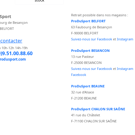
stock
Retrait possible dans nos magasins :
Sport
ProDuSport BELFORT
ourg de Besançon
63 Faubourg de Besançon
 BELFORT
F-90000 BELFORT
Suivez-nous sur Facebook
et
Instagram
contacter
 10h-12h 14h-19h
ProDuSport BESANCON
0)9.51.00.88.60
13 rue Pasteur
rodusport.com
F-25000 BESANCON
Suivez-nous sur Facebook
et
Instagram
Facebook
ProDuSport BEAUNE
32 rue d'Alsace
F-21200 BEAUNE
ProDuSport CHALON SUR SAÔNE
41 rue du Châtelet
F-71100 CHALON SUR SAÔNE