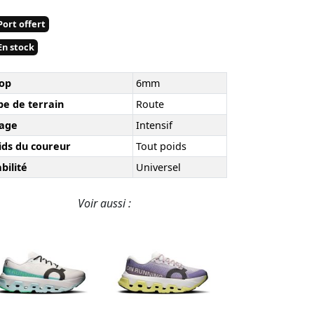
ort offert
n stock
op
6mm
pe de terrain
Route
age
Intensif
ids du coureur
Tout poids
bilité
Universel
Voir aussi :