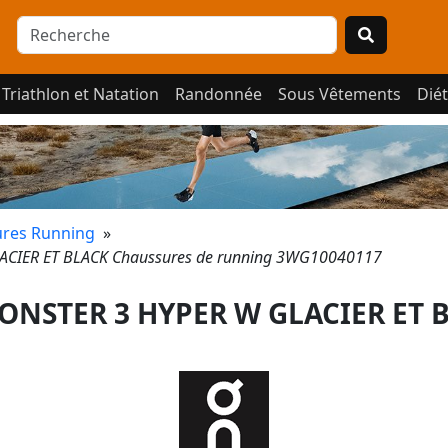
Triathlon et Natation
Randonnée
Sous Vêtements
Diét
res Running
»
IER ET BLACK Chaussures de running 3WG10040117
STER 3 HYPER W GLACIER ET 