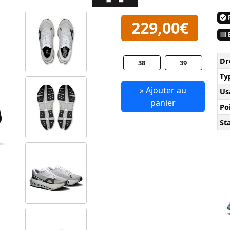
P
229,00€
E
Dr
38
39
Ty
» Ajouter au
Us
panier
Po
Sta