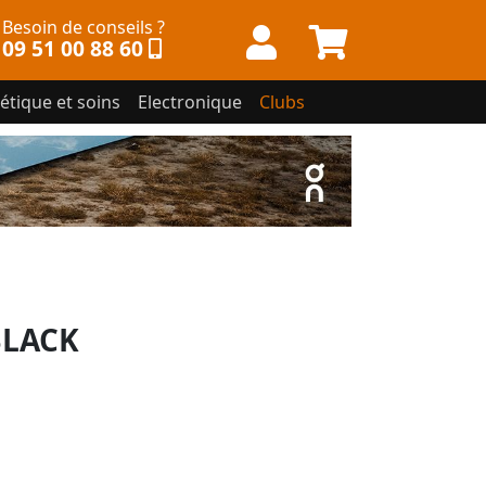
Besoin de conseils ?
09 51 00 88 60
étique et soins
Electronique
Clubs
BLACK